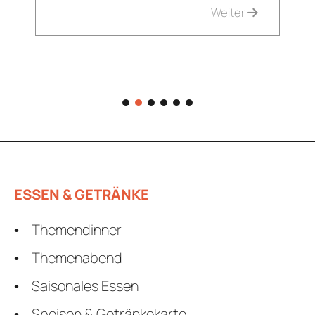
Weiter
1
2
3
4
5
6
ESSEN & GETRÄNKE
Themendinner
Themenabend
Saisonales Essen
Speisen & Getränkekarte