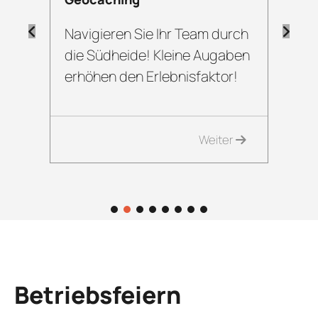
und
Navigieren Sie Ihr Team durch
Ein
 und
die Südheide! Kleine Augaben
Aug
erhöhen den Erlebnisfaktor!
20 
r
Weiter
1
2
3
4
5
6
7
8
Betriebsfeiern