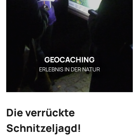
GE
ARRANGEMENT
STELLEN
AKTUEL
I
GEOCACHING
ERLEBNIS IN DER NATUR
REZ
GUTSCHEI
STAMMGAS
Die verrückte
Schnitzeljagd!