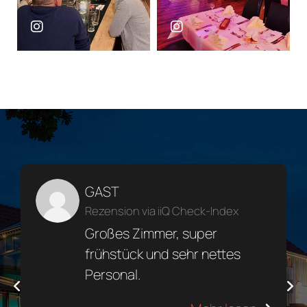
GAST
Rezension via iiQ Check-Index
Wir hatten einen angenehmen
Kurzurlaub in ihrem Hause als
Ausgangspukt für Radtouren
in die Lüneburger Südheide.