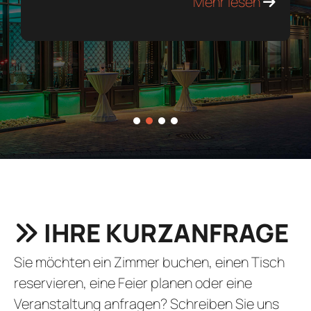
Mehr lesen
1
2
3
4
IHRE KURZANFRAGE
Sie möchten ein Zimmer buchen, einen Tisch
reservieren, eine Feier planen oder eine
Veranstaltung anfragen? Schreiben Sie uns