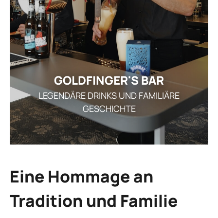
EVENT & AUSFLUG
ÜBERSICHT EVENTS &
VERANSTAL
BETRIEBSAUSFLÜGE/TEA
AKTUELLE VERANST
FEIERLO
THEM
ÜBERSIC
ÜBERNACHT
THE
GOLDFINGER'S BAR
FAMI
ÜBERSICHT ÜBERNA
TAGU
LEGENDÄRE DRINKS UND FAMILIÄRE
K
GESCHICHTE
FAMIL
ÖFFNUN
FEIERN IM WIN
G
GE
ARRANGEMENT
STELLEN
Eine Hommage an
AKTUEL
I
Tradition und Familie