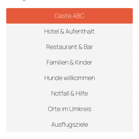
GE
ARRANGEMENT
Gäste ABC
STELLEN
AKTUEL
Hotel & Aufenthalt
I
Restaurant & Bar
Familien & Kinder
Hunde willkommen
REZ
Notfall & Hilfe
GUTSCHEI
STAMMGAS
Orte im Umkreis
Ausflugsziele