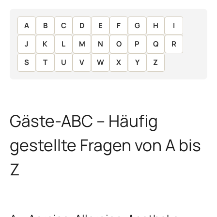
A
B
C
D
E
F
G
H
I
J
K
L
M
N
O
P
Q
R
S
T
U
V
W
X
Y
Z
Gäste-ABC – Häufig
gestellte Fragen von A bis
Z