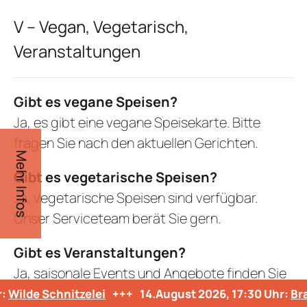
V – Vegan, Vegetarisch,
Veranstaltungen
Gibt es vegane Speisen?
Ja, es gibt eine vegane Speisekarte. Bitte
fragen Sie nach den aktuellen Gerichten.
Mehr Infos
Gibt es vegetarische Speisen?
Ja, vegetarische Speisen sind verfügbar.
Unser Serviceteam berät Sie gern.
Gibt es Veranstaltungen?
Ja, saisonale Events und Angebote finden Sie
auf
[www.heidebluete.de]
12.August 2026, 17:30 Uhr:
Wilde Schnitzelei
+++
14.A