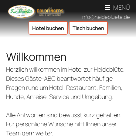
MENÜ
info@heidebluete.de
Hotel buchen
Tisch buchen
Bilder
Leistunge
ESSEN & T
Willkommen
ÜBERSICHT SPEISEN &
EVENT & AUSFLUG
Herzlich willkommen im Hotel zur Heideblüte.
RE
ÜBERSICHT EVENTS &
VERANSTAL
Dieses Gäste-ABC beantwortet häufige
BI
BETRIEBSAUSFLÜGE/TEA
AKTUELLE VERANST
FEIERLO
Fragen rund um Hotel, Restaurant, Familien,
GOLDFI
THEM
ÜBERSIC
ÜBERNACHT
Hunde, Anreise, Service und Umgebung.
FRÜHSTÜCKEN & 
THE
FAMI
ÜBERSICHT ÜBERNA
TAGU
Alle Antworten sind bewusst kurz gehalten.
SAISONAL
K
Für persönliche Wünsche hilft Ihnen unser
FAMIL
ESSEN FÜ
ÖFFNUN
FEIERN IM WIN
Team gern weiter.
G
TRAU