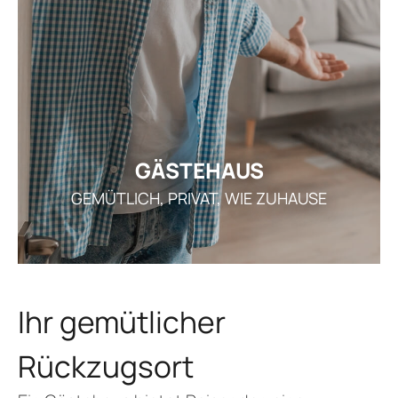
GE
ARRANGEMENT
TAGU
K
ÖFFNUN
GÄSTEHAUS
STELLEN
GEMÜTLICH, PRIVAT, WIE ZUHAUSE
AKTUEL
I
Ihr gemütlicher
Rückzugsort
REZ