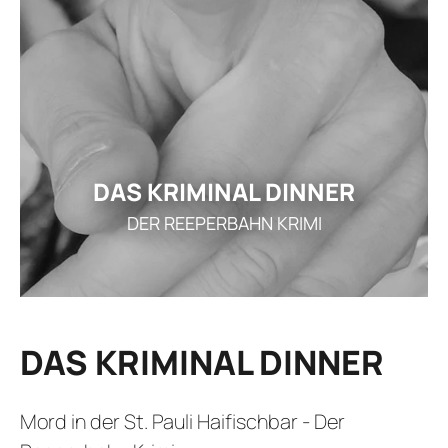
GE
ARRANGEMENT
STELLEN
AKTUEL
I
DAS KRIMINAL DINNER
DER REEPERBAHN KRIMI
REZ
GUTSCHEI
STAMMGAS
DAS KRIMINAL DINNER
Mord in der St. Pauli Haifischbar - Der