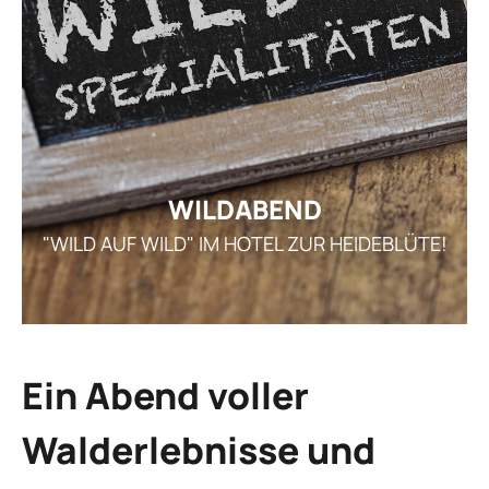
GE
ARRANGEMENT
STELLEN
AKTUEL
I
WILDABEND
"WILD AUF WILD" IM HOTEL ZUR HEIDEBLÜTE!
REZ
GUTSCHEI
STAMMGAS
Ein Abend voller
Walderlebnisse und