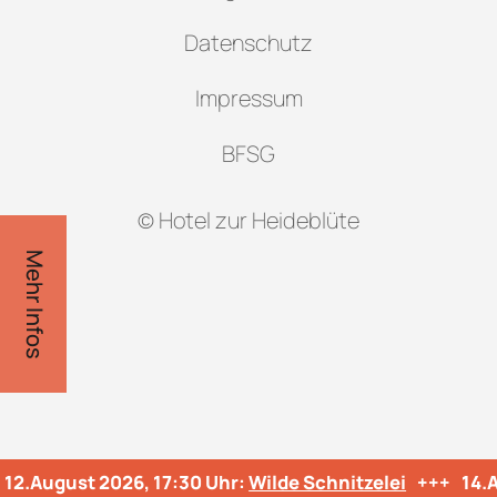
Datenschutz
Impressum
BFSG
© Hotel zur Heideblüte
Mehr Infos
12.August 2026, 17:30 Uhr:
Wilde Schnitzelei
+++
14.A