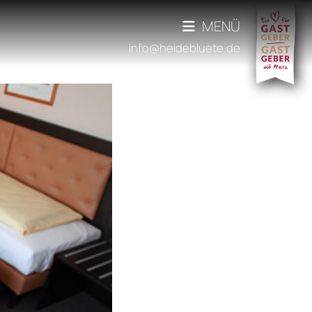
MENÜ
info@heidebluete.de