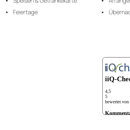
Speisen & Getränkekarte
Arrang
Feiertage
Überna