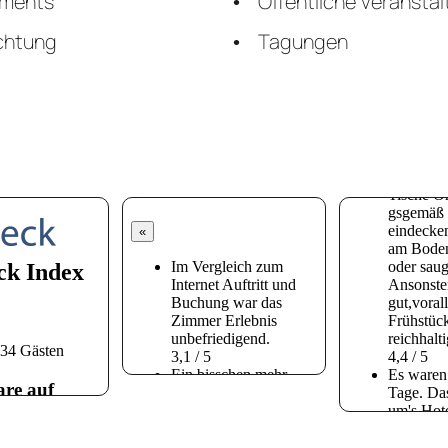
ements
Öffentliche Veransta
chtung
Tagungen